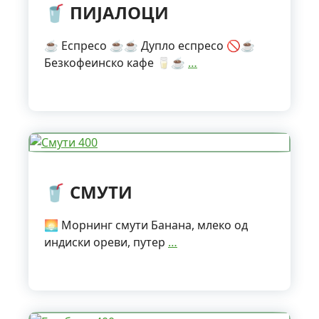
🥤 ПИЈАЛОЦИ
☕ Еспресо ☕☕ Дупло еспресо 🚫☕
Безкофеинско кафе 🥛☕
…
🥤 СМУТИ
🌅 Морнинг смути Банана, млеко од
индиски ореви, путер
…