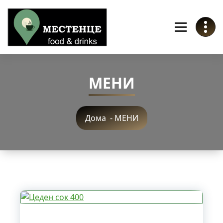
Skip
to
Content
Вашето ново омилено „Местенце“
МЕНИ
Дома
-
МЕНИ