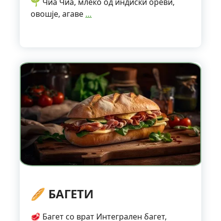
🌱 Чиа Чиа, млеко од индиски ореви,
овошје, агаве
…
🥖 БАГЕТИ
🥩 Багет со врат Интегрален багет,