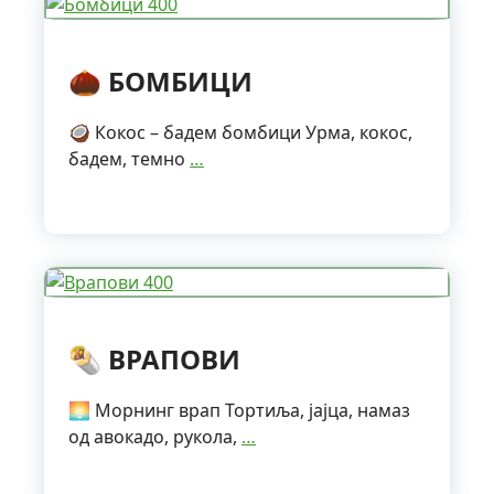
🌰 БОМБИЦИ
🥥 Кокос – бадем бомбици Урма, кокос,
бадем, темно
…
🌯 ВРАПОВИ
🌅 Морнинг врап Тортиља, јајца, намаз
од авокадо, рукола,
…