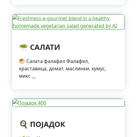
🥗 САЛАТИ
🥙 Салата фалафел Фалафел,
краставица, домат, маслинки, хумус,
микс
…
🍳 ПОЈАДОК