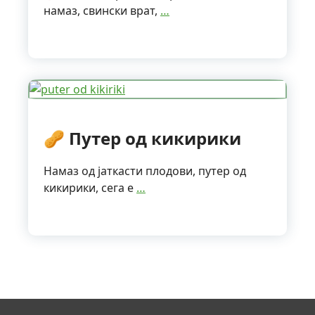
намаз, свински врат,
…
🥜 Путер од кикирики
Намаз од јаткасти плодови, путер од
кикирики, сега е
…